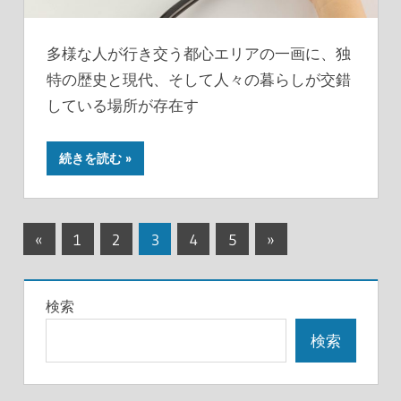
多様な人が行き交う都心エリアの一画に、独
特の歴史と現代、そして人々の暮らしが交錯
している場所が存在す
続きを読む
投
前
次
«
1
2
3
4
5
»
の
の
稿
記
記
の
検索
事
事
ペ
検索
ー