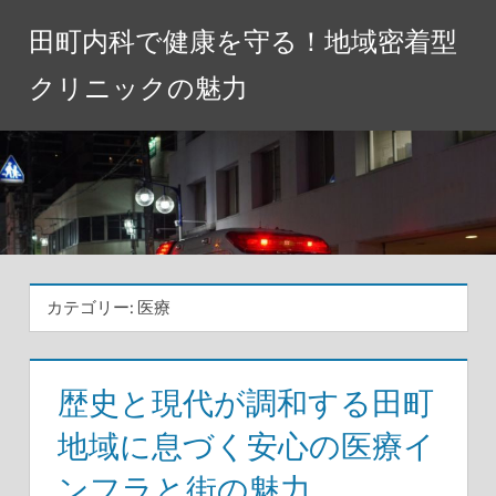
コ
田町内科で健康を守る！地域密着型
ン
テ
クリニックの魅力
ン
ツ
へ
ス
キ
ッ
プ
カテゴリー:
医療
歴史と現代が調和する田町
地域に息づく安心の医療イ
ンフラと街の魅力