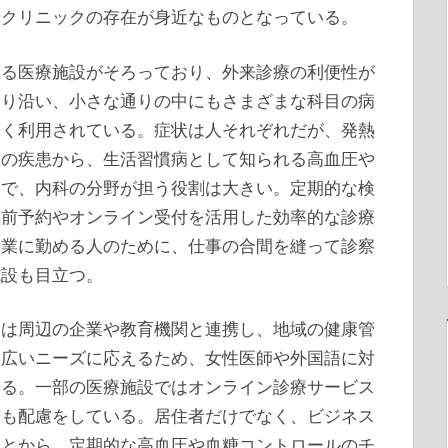
やクリニックの存在が身近なものとなっている。
きる医療施設がそろっており、外来診療の利便性が
通り沿い、小さな通りの中にもさまざまな科目の病
よく利用されている。症状は人それぞれだが、発熱
性の疾患から、生活習慣病として知られる高血圧や
まで、内科の分野が担う役割は大きい。定期的な検
事前予約やオンライン受付を活用した効率的な診療
企業に勤める人のために、仕事の合間を縫って診察
施設も目立つ。
関は周辺の企業や教育機関と連携し、地域の健康管
幅広いニーズに応えるため、女性医師や外国語に対
ある。一部の医療施設ではオンライン診療サービス
にも配慮をしている。居住者だけでなく、ビジネス
ことから、定期的な高血圧や血糖コントロールのチ