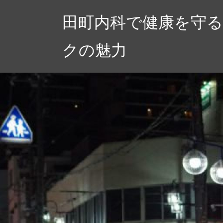
コ
田町内科で健康を守る
ン
テ
クの魅力
ン
ツ
へ
ス
キ
ッ
プ