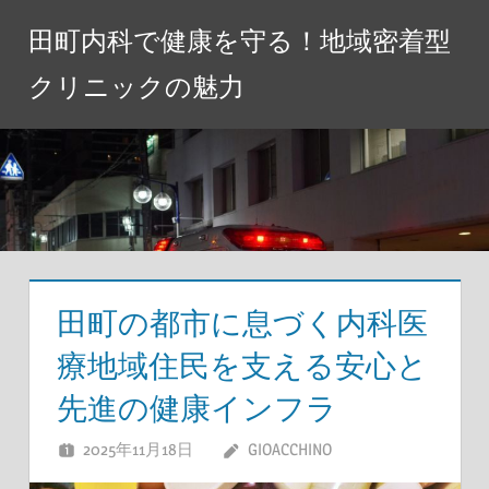
コ
田町内科で健康を守る！地域密着型
ン
テ
クリニックの魅力
ン
ツ
へ
ス
キ
ッ
プ
田町の都市に息づく内科医
療地域住民を支える安心と
先進の健康インフラ
2025年11月18日
GIOACCHINO